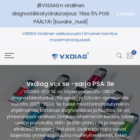
mmin
🎁VXDIAG:n virallinen
Siirrä
diagnostiikkatyökalutarjous: Tilaa 5% POIS
lähellä
sisältöön
PÄÄLTÄ! [kuvake_nuoli]
VXDIAG
Virallinen verkkosivusto | Ilmainen toimitus
maailmanlaajuisesti
0
Vxdiag vcx se -sarja PSA: lle
VXDIAG VCX SE on täysin varusteltu OBD2-
diagnostiikkatyökalu Peugeot- ja Citroën-ajoneuvoille
vuosilta 2006–2024. Se tukee moottorinohjausyksikön
ohjelmointia, kattavaa diagnostiikkaa ja huoltoa. Se on
yhteensopiva virallisen Diagbox-ohjelmiston kanssa, tukee
useita protokollia, WiFi- ja USB-yhteyksiä ja tarjoaa
elinikäisiä ilmaisia ​​päivityksiä. Lisäksi käyttäjät voivat
laajentaa yhteensopivuutta muihin merkkeihin, kuten...