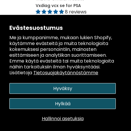
Vxdiag vcx se for PSA
8 reviews
$298.00
$149.00
Evästesuostumus
Me ja kumppanimme, mukaan lukien Shopify,
käytämme evästeitä ja muita teknologioita
kokemuksesi personointiin, mainosten
Ottaa yhteyttä
esittämiseen ja analytiikan suorittamiseen.
Emme käytä evästeitä tai muita teknologioita
näihin tarkoituksiin ilman hyväksyntääsi.
Tietoa ja käytäntöä
Lisätietoja
Tietosuojakäytännöstämme
Huolto
Hyväksy
Yhteisö
Hylkää
Maksu
Hallinnoi asetuksia
0
0
Tekijänoikeus © [vuosi]
VXDIAG.
Kaikki oikeudet pidätetään.
Kauppa
Kärry
Haku
Toivelista
Tili