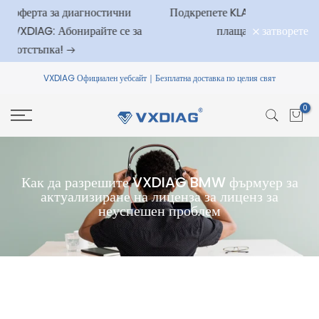
ни
Подкрепете KLARNA: Пазарувайте сега,
Пропуснете
затворете
е за
плащайте по-късно
до
съдържание
VXDIAG
Официален уебсайт｜Безплатна доставка по целия свят
0
Как да разрешите VXDIAG BMW фърмуер за
актуализиране на лиценза за лиценз за
неуспешен проблем
Запитване от клиент: