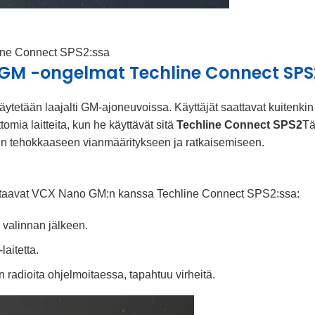
ine Connect SPS2:ssa
 GM -ongelmat Techline Connect SPS
ytetään laajalti GM-ajoneuvoissa. Käyttäjät saattavat kuitenkin
omia laitteita, kun he käyttävät sitä
Techline Connect SPS2
T
en tehokkaaseen vianmääritykseen ja ratkaisemiseen.
kohtaavat VCX Nano GM:n kanssa Techline Connect SPS2:ssa:
valinnan jälkeen.
laitetta.
radioita ohjelmoitaessa, tapahtuu virheitä.