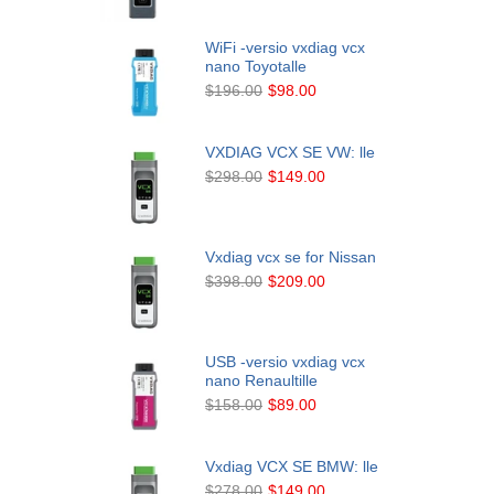
WiFi -versio vxdiag vcx
nano Toyotalle
$196.00
$98.00
VXDIAG VCX SE VW: lle
$298.00
$149.00
Vxdiag vcx se for Nissan
$398.00
$209.00
USB -versio vxdiag vcx
nano Renaultille
$158.00
$89.00
Vxdiag VCX SE BMW: lle
$278.00
$149.00