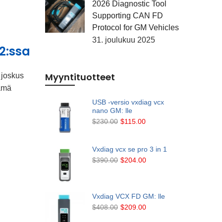
2026 Diagnostic Tool
Supporting CAN FD
Protocol for GM Vehicles
31. joulukuu 2025
2:ssa
Myyntituotteet
 joskus
ämä
USB -versio vxdiag vcx
nano GM: lle
$230.00
$115.00
Vxdiag vcx se pro 3 in 1
$390.00
$204.00
Vxdiag VCX FD GM: lle
$408.00
$209.00