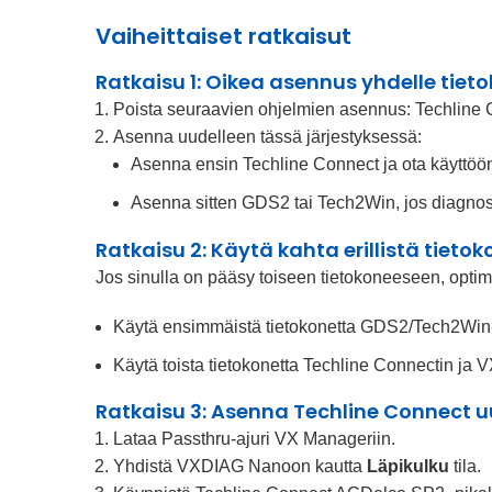
Vaiheittaiset ratkaisut
Ratkaisu 1: Oikea asennus yhdelle tieto
Poista seuraavien ohjelmien asennus: Techline Con
Asenna uudelleen tässä järjestyksessä:
Asenna ensin Techline Connect ja ota käyttöön
Asenna sitten GDS2 tai Tech2Win, jos diagnosti
Ratkaisu 2: Käytä kahta erillistä tieto
Jos sinulla on pääsy toiseen tietokoneeseen, optim
Käytä ensimmäistä tietokonetta GDS2/Tech2Win-
Käytä toista tietokonetta Techline Connectin ja 
Ratkaisu 3: Asenna Techline Connect u
Lataa Passthru-ajuri VX Manageriin.
Yhdistä VXDIAG Nanoon kautta
Läpikulku
tila.