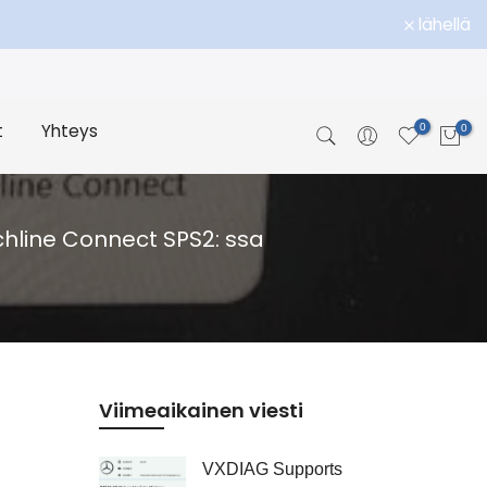
lähellä
t
Yhteys
0
0
hline Connect SPS2: ssa
Viimeaikainen viesti
VXDIAG Supports