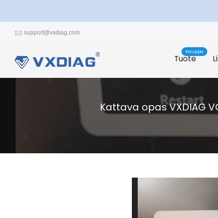
Siirrä
sisältöön
support@vxdiag.com
Kauppa
Tuote
L
Kattava opas VXDIAG VC