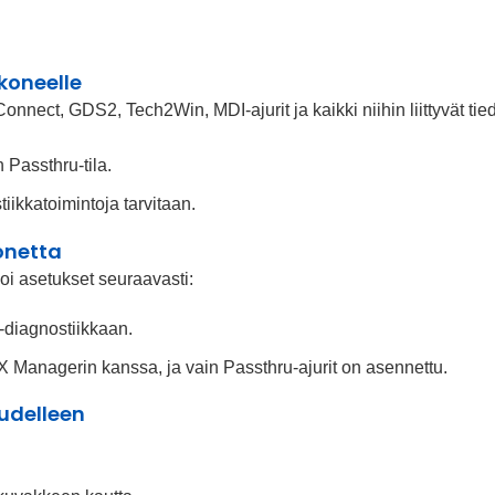
koneelle
nect, GDS2, Tech2Win, MDI-ajurit ja kaikki niihin liittyvät tied
 Passthru-tila.
ikkatoimintoja tarvitaan.
konetta
oi asetukset seuraavasti:
diagnostiikkaan.
VX Managerin kanssa, ja vain Passthru-ajurit on asennettu.
udelleen