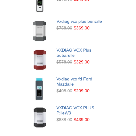
Vxdiag vcx plus benzille
$758.00
$369.00
VXDIAG VCX Plus
Subarulle
$578.00
$329.00
Vxdiag vcx fd Ford
Mazdalle
$408.00
$209.00
VXDIAG VCX PLUS
P:lleW3
$838.00
$439.00