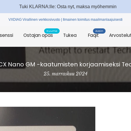
Tuki KLARNA:lle: Osta nyt, maksa myöhemmin
VXDIAG
Virallinen verkkosivusto | Ilmainen toimitus maailmanlaajuisesti
Kuuma
Avain
isenssi
Ostajan opas
Tukea
Faqit
Arvostelu
X Nano GM -kaatumisten korjaamiseksi Tec
25. marraskuu 2024