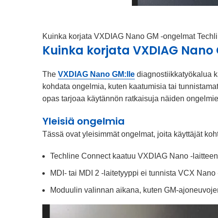
Kuinka korjata VXDIAG Nano GM -ongelmat Techl
Kuinka korjata VXDIAG Nano
The
VXDIAG Nano GM:lle
diagnostiikkatyökalua kä
kohdata ongelmia, kuten kaatumisia tai tunnistamatt
opas tarjoaa käytännön ratkaisuja näiden ongelmi
Yleisiä ongelmia
Tässä ovat yleisimmät ongelmat, joita käyttäjät 
Techline Connect kaatuu VXDIAG Nano -laitteen 
MDI- tai MDI 2 -laitetyyppi ei tunnista VCX Nano -
Moduulin valinnan aikana, kuten GM-ajoneuvojen 