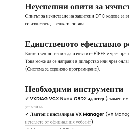
Неуспешни опити за изчист
Опитът за изчистване на защитени DTC кодове за ви
го изчистите, грешката остава.
Единственото ефективно 
Единственият начин да изчистите P1FFF е чрез пре
Това може да се направи в дилърство или чрез онл
(Система за сервизно програмиране).
Необходими инструменти
✔
VXDIAG VCX Nano OBD2 адаптер
(съвместим
уебсайта
.
✔
Лаптоп с инсталиран VX Manager
(VX Manager
изтеглете от официалния уебсайт
)