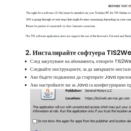
2. Инсталирайте софтуера TIS2W
След закупуване на абонамента, отворете TIS2W
Следвайте инструкциите, за да завършите инстал
Ако бъдете подканени да стартирате Java прилож
Ако настройките ви за Java са конфигурирани п