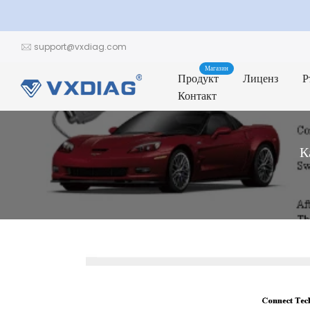
Пропуснете
до
support@vxdiag.com
съдържание
Магазин
Продукт
Лиценз
Р
Контакт
К