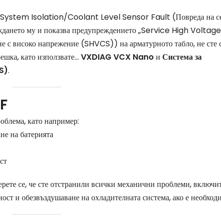
 System Isolation/Coolant Level Sensor Fault (Повреда на се
еждането му и показва предупреждението „Service High Voltage
с високо напрежение (SHVCS)) на арматурното табло, не сте 
ешка, като използвате...
VXDIAG VCX Nano
и
Система за
S)
.
F
облема, като например:
не на батерията
ст
верете се, че сте отстранили всички механични проблеми, включи
ност и обезвъздушаване на охладителната система, ако е необход