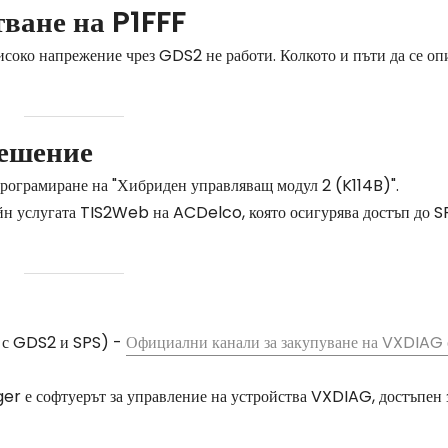
ване на P1FFF
соко напрежение чрез GDS2 не работи. Колкото и пъти да се оп
решение
програмиране на "Хибриден управляващ модул 2 (K114B)".
айн услугата TIS2Web на ACDelco, която осигурява достъп до S
 с GDS2 и SPS) -
Официални канали за закупуване на VXDIAG 
 е софтуерът за управление на устройства VXDIAG, достъпен 