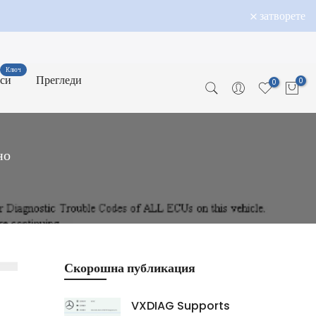
затворете
Ключ
оси
Прегледи
0
0
но
Скорошна публикация
VXDIAG Supports