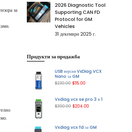
2026 Diagnostic Tool
нзора за
Supporting CAN FD
Protocol for GM
сами.
Vehicles
31 декември 2025 г.
Продукти за продажба
USB версия VxDiag VCX
Nano за GM
$230.00
$115.00
Vxdiag vcx se pro 3 в 1
$390.00
$204.00
телно
имо.
Vxdiag vcx fd за GM