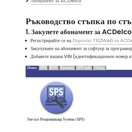
✔
Абонамент за ACDelco
Ръководство стъпка по стъ
1. Закупете абонамент за ACDelco
Регистрирайте се на
Порталът TIS2Web на ACD
Закупуване на абонамент за софтуер за програмир
Добавете вашия VIN (идентификационен номер на