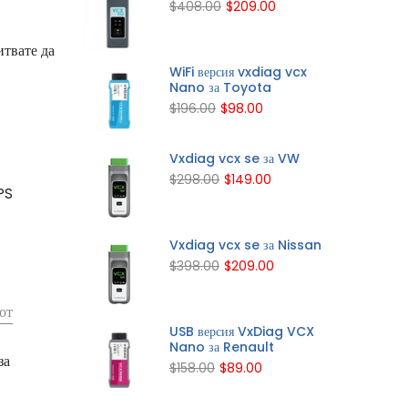
$408.00
$209.00
итвате да
WiFi версия vxdiag vcx
Nano за Toyota
$196.00
$98.00
Vxdiag vcx se за VW
$298.00
$149.00
PS
Vxdiag vcx se за Nissan
$398.00
$209.00
от
USB версия VxDiag VCX
Nano за Renault
за
$158.00
$89.00