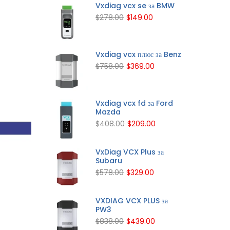
Vxdiag vcx se за BMW
$278.00
$149.00
Vxdiag vcx плюс за Benz
$758.00
$369.00
Vxdiag vcx fd за Ford
Mazda
$408.00
$209.00
VxDiag VCX Plus за
Subaru
$578.00
$329.00
VXDIAG VCX PLUS за
PW3
$838.00
$439.00