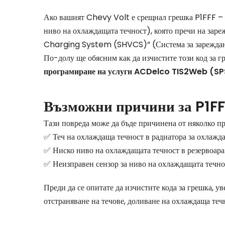
Ако вашият Chevy Volt е срещнал грешка P1FFF –
ниво на охлаждащата течност), която пречи на зар
Charging System (SHVCS)“ (Система за зареждане 
По-долу ще обясним как да изчистите този код за гр
програмиране на услуги ACDelco TIS2Web (SP
Възможни причини за P1FF
Тази повреда може да бъде причинена от няколко пр
✅ Теч на охлаждаща течност в радиатора за охлажда
✅ Ниско ниво на охлаждащата течност в резервоара
✅ Неизправен сензор за ниво на охлаждащата течно
Преди да се опитате да изчистите кода за грешка, у
отстраняване на течове, доливане на охлаждаща теч