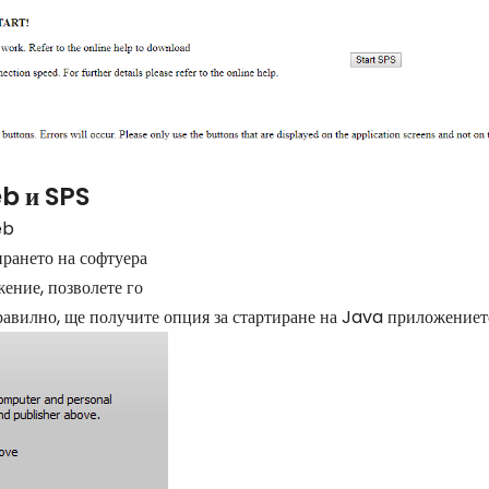
eb и SPS
eb
ирането на софтуера
ение, позволете го
равилно, ще получите опция за стартиране на Java приложениет